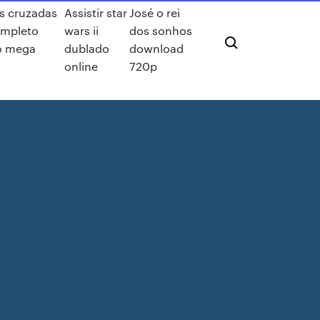
as cruzadas
Assistir star
José o rei
ompleto
wars ii
dos sonhos
o mega
dublado
download
online
720p