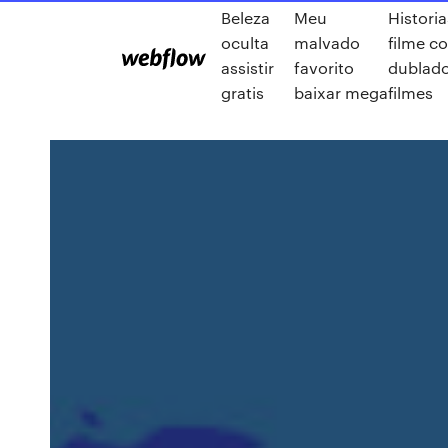
Beleza
Meu
Histori
oculta
malvado
filme c
assistir
favorito
dublad
gratis
baixar mega
filmes